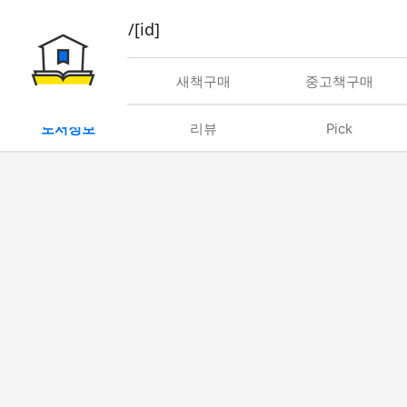
book/rent/[id]
대여
새책구매
중고책구매
도서정보
리뷰
Pick