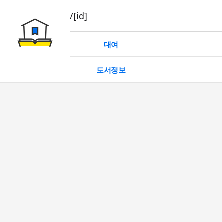
book/rent/[id]
대여
도서정보