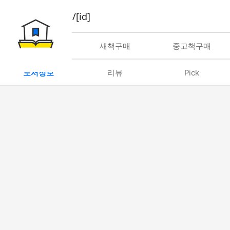
book/rent/[id]
대여
새책구매
중고책구매
도서정보
리뷰
Pick