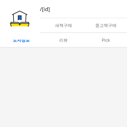
book/rent/[id]
대여
새책구매
중고책구매
도서정보
리뷰
Pick