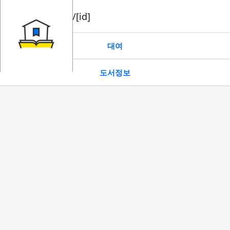
book/rent/[id]
대여
도서정보