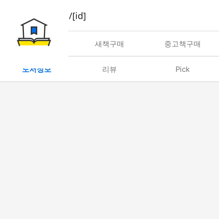
book/rent/[id]
대여
새책구매
중고책구매
도서정보
리뷰
Pick