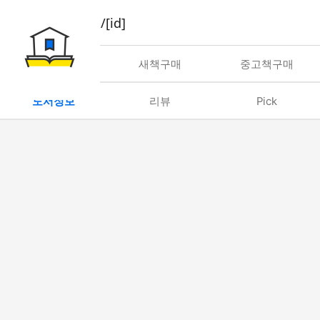
book/rent/[id]
대여
새책구매
중고책구매
도서정보
리뷰
Pick