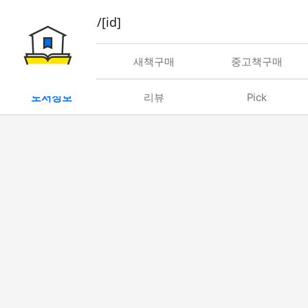
book/rent/[id]
대여
새책구매
중고책구매
도서정보
리뷰
Pick