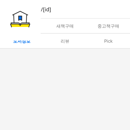
book/rent/[id]
대여
새책구매
중고책구매
도서정보
리뷰
Pick