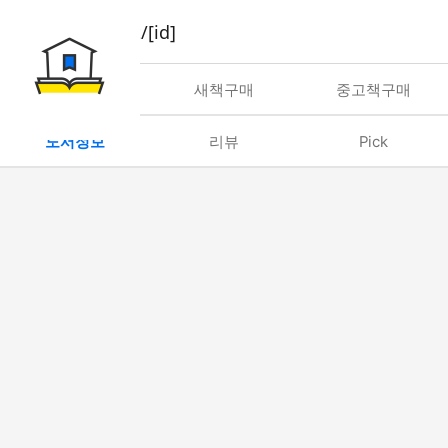
book/rent/[id]
대여
새책구매
중고책구매
도서정보
리뷰
Pick