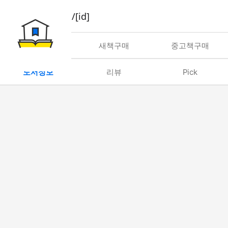
book/rent/[id]
대여
새책구매
중고책구매
도서정보
리뷰
Pick