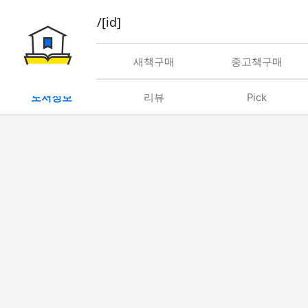
book/rent/[id]
대여
새책구매
중고책구매
도서정보
리뷰
Pick