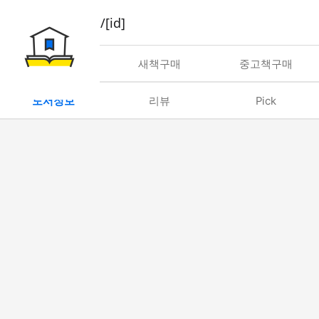
book/rent/[id]
대여
새책구매
중고책구매
도서정보
리뷰
Pick