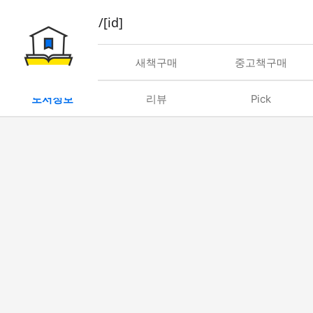
book/rent/[id]
대여
새책구매
중고책구매
도서정보
리뷰
Pick