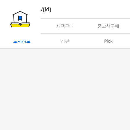
book/rent/[id]
대여
새책구매
중고책구매
도서정보
리뷰
Pick