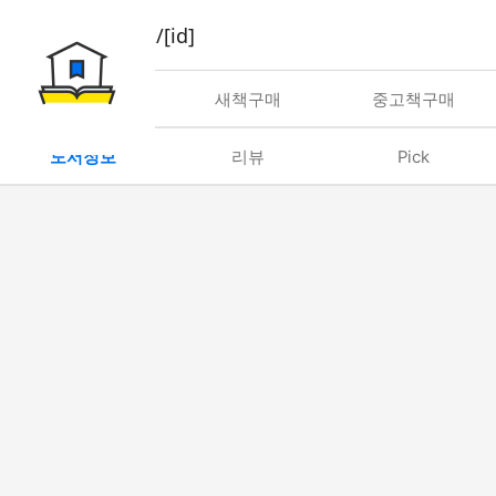
book/rent/[id]
대여
새책구매
중고책구매
도서정보
리뷰
Pick