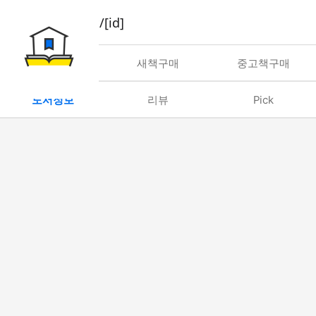
book/rent/[id]
대여
새책구매
중고책구매
도서정보
리뷰
Pick