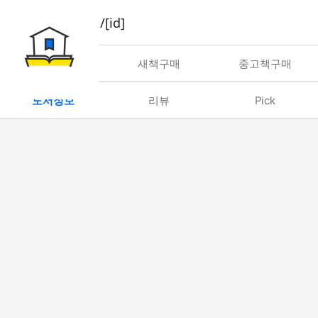
book/rent/[id]
대여
새책구매
중고책구매
도서정보
리뷰
Pick