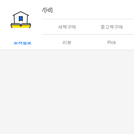
book/rent/[id]
대여
새책구매
중고책구매
도서정보
리뷰
Pick