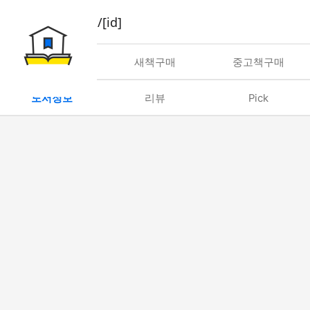
book/rent/[id]
대여
새책구매
중고책구매
도서정보
리뷰
Pick