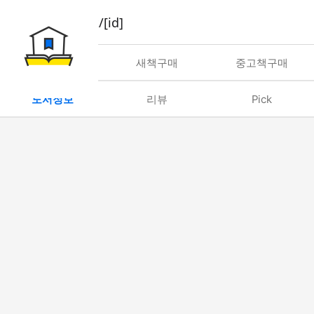
book/rent/[id]
대여
새책구매
중고책구매
도서정보
리뷰
Pick