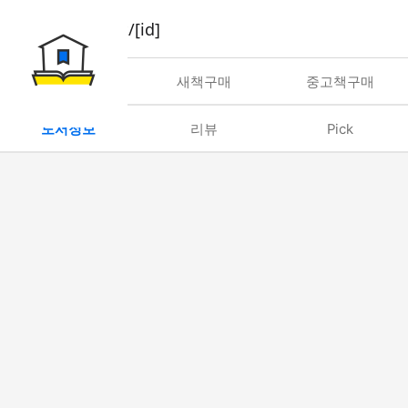
book/rent/[id]
대여
새책구매
중고책구매
도서정보
리뷰
Pick