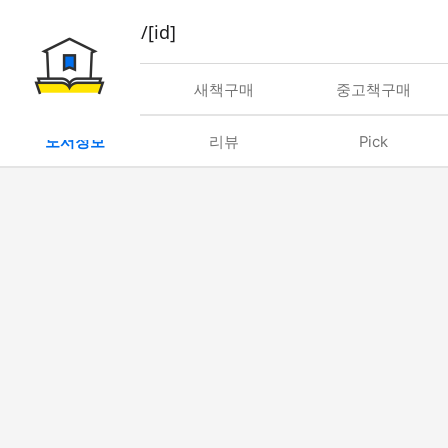
book/rent/[id]
대여
새책구매
중고책구매
도서정보
리뷰
Pick