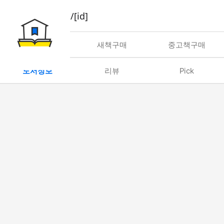
book/rent/[id]
대여
새책구매
중고책구매
도서정보
리뷰
Pick