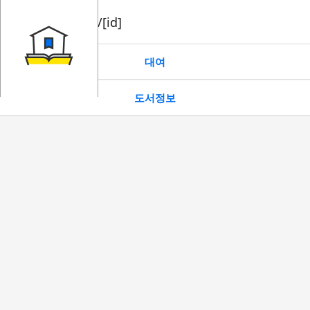
book/rent/[id]
대여
도서정보