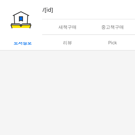
book/rent/[id]
대여
새책구매
중고책구매
도서정보
리뷰
Pick