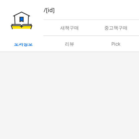
book/rent/[id]
대여
새책구매
중고책구매
도서정보
리뷰
Pick