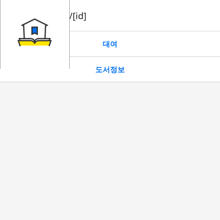
book/rent/[id]
대여
도서정보