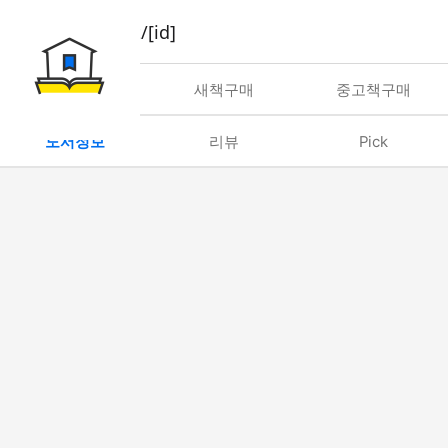
book/rent/[id]
대여
새책구매
중고책구매
도서정보
리뷰
Pick