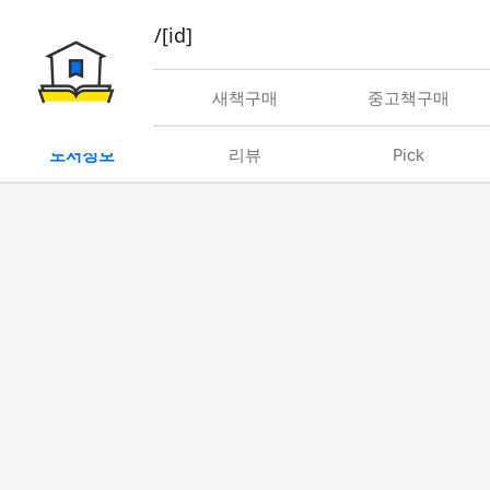
book/rent/[id]
대여
새책구매
중고책구매
도서정보
리뷰
Pick