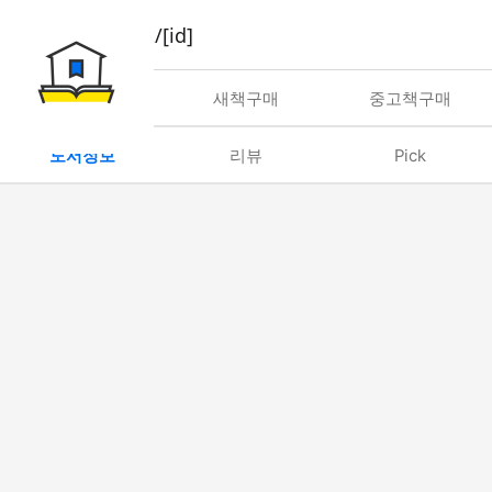
book/rent/[id]
대여
새책구매
중고책구매
도서정보
리뷰
Pick