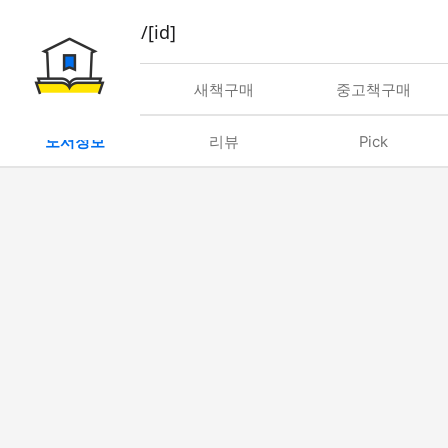
book/rent/[id]
대여
새책구매
중고책구매
도서정보
리뷰
Pick