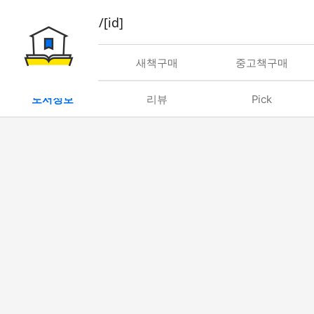
book/rent/[id]
대여
새책구매
중고책구매
도서정보
리뷰
Pick