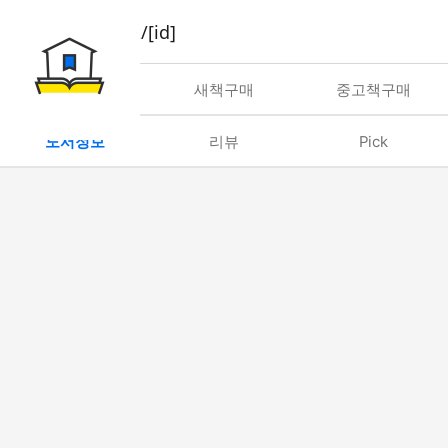
book/rent/[id]
대여
새책구매
중고책구매
도서정보
리뷰
Pick