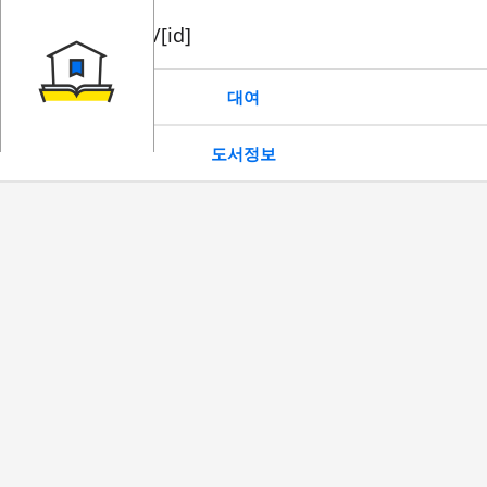
book/rent/[id]
대여
도서정보