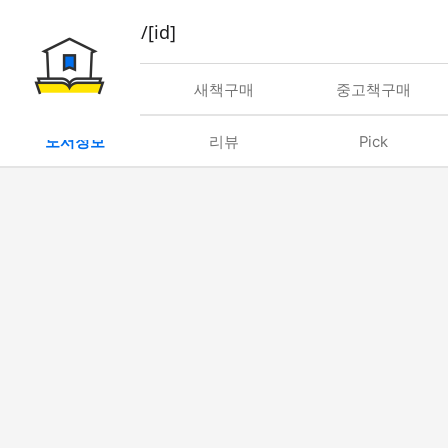
book/rent/[id]
대여
새책구매
중고책구매
도서정보
리뷰
Pick