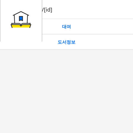
book/rent/[id]
대여
도서정보