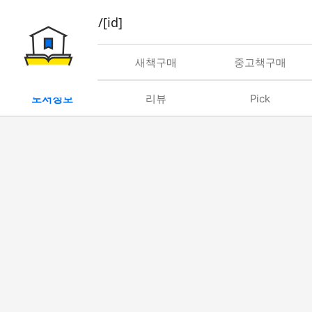
book/rent/[id]
대여
새책구매
중고책구매
도서정보
리뷰
Pick