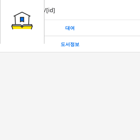
book/rent/[id]
대여
도서정보