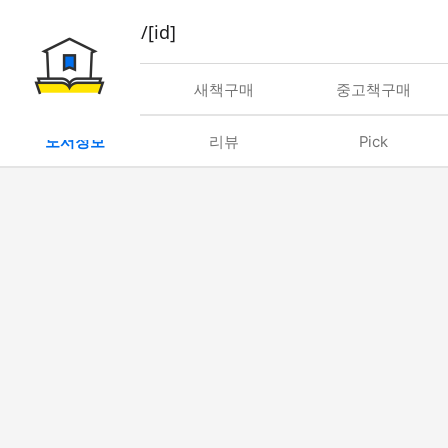
book/rent/[id]
대여
새책구매
중고책구매
도서정보
리뷰
Pick