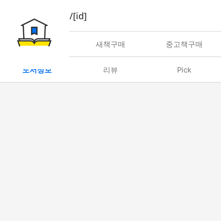
book/rent/[id]
대여
새책구매
중고책구매
도서정보
리뷰
Pick