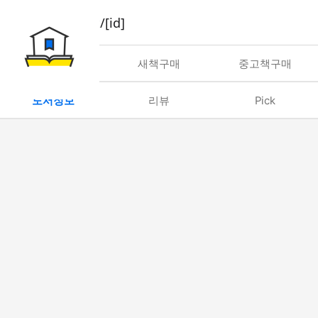
book/rent/[id]
대여
새책구매
중고책구매
도서정보
리뷰
Pick