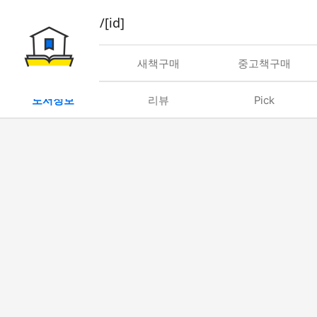
book/rent/[id]
대여
새책구매
중고책구매
도서정보
리뷰
Pick