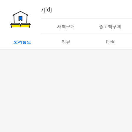
book/rent/[id]
대여
새책구매
중고책구매
도서정보
리뷰
Pick