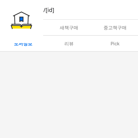
book/rent/[id]
대여
새책구매
중고책구매
도서정보
리뷰
Pick