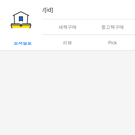
book/rent/[id]
대여
새책구매
중고책구매
도서정보
리뷰
Pick