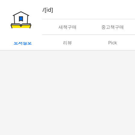
book/rent/[id]
대여
새책구매
중고책구매
도서정보
리뷰
Pick