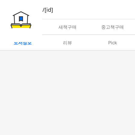
book/rent/[id]
대여
새책구매
중고책구매
도서정보
리뷰
Pick