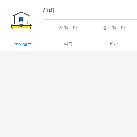
book/rent/[id]
대여
새책구매
중고책구매
도서정보
리뷰
Pick