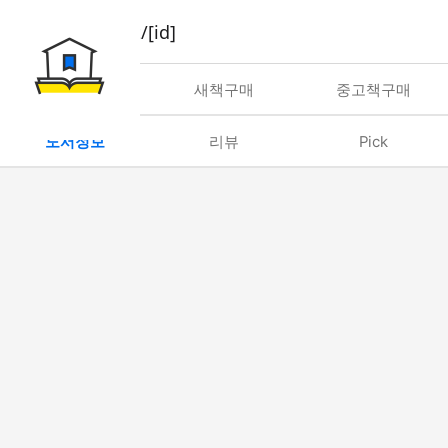
book/rent/[id]
대여
새책구매
중고책구매
도서정보
리뷰
Pick